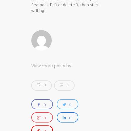
first post. Edit or delete it, then start
writing!
View more posts by
0
0
0
0
0
0