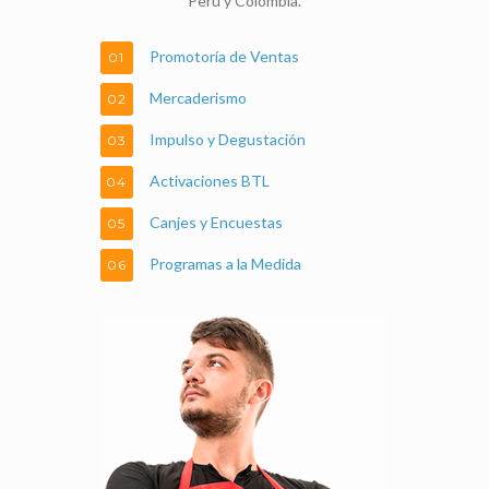
Perú y Colombia.
Promotoría de Ventas
01
Mercaderismo
02
Impulso y Degustación
03
Activaciones BTL
04
Canjes y Encuestas
05
Programas a la Medida
06