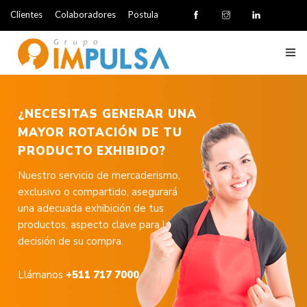
Clientes
Colaboradores
Postula
Nosotros
¿NECESITAS GENERAR UNA
Servicios
MAYOR ROTACIÓN DE TU
PRODUCTO EXHIBIDO?
Clientes
Nuestro servicio de mercaderismo,
Cobertura
exclusivo o compartido, asegurará
una adecuada exhibición de tus
Contacto
productos, aspecto clave para la
decisión de su compra.
Llámanos
+511 717 7000